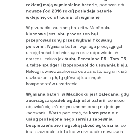
rokiem) mają wymienialne baterie
, podczas gdy
nowsze (od 2016 roku) posiadają baterie
wklejone, co utrudnia ich wymianę
.
W przypadku wymiany baterii w MacBooku,
kluczowe jest, aby proces ten był
przeprowadzony przez wykwalifikowany
personel
. Wymiana baterii wymaga precyzyjnych
umiejętności technicznych oraz odpowiednich
narzędzi, takich jak
śruby Pentalobe P5 i Torx T5
,
a także
spudger i izopropanol do usuwania kleju
.
Należy również zachować ostrożność, aby uniknąć
uszkodzenia płyty głównej lub innych
komponentów urządzenia.
Wymiana baterii w MacBooku jest zalecana, gdy
zauważysz spadek wydajności baterii
, co może
objawiać się krótszym czasem pracy na jednym
ładowaniu. Warto pamiętać, że
korzystanie z
usług profesjonalnego serwisu zapewnia
bezpieczeństwo i wysoką jakość wykonania
, co
jest szczególnie istotne w przypadku nowszych