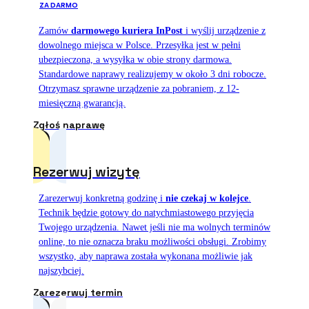
ZA DARMO
Zamów
darmowego kuriera InPost
i wyślij urządzenie z
dowolnego miejsca w Polsce. Przesyłka jest w pełni
ubezpieczona, a wysyłka w obie strony darmowa.
Standardowe naprawy realizujemy w około 3 dni robocze.
Otrzymasz sprawne urządzenie za pobraniem, z 12-
miesięczną gwarancją.
Zgłoś naprawę
Rezerwuj wizytę
Zarezerwuj konkretną godzinę i
nie czekaj w kolejce
.
Technik będzie gotowy do natychmiastowego przyjęcia
Twojego urządzenia. Nawet jeśli nie ma wolnych terminów
online, to nie oznacza braku możliwości obsługi. Zrobimy
wszystko, aby naprawa została wykonana możliwie jak
najszybciej.
Zarezerwuj termin