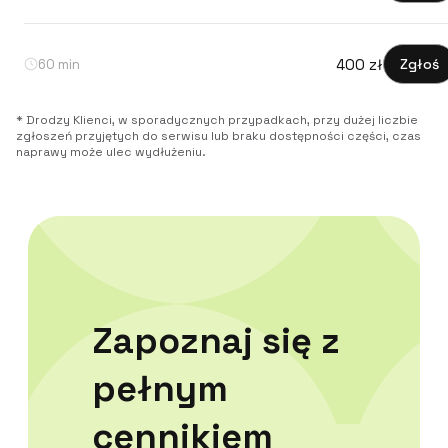
400 zł
Zgłoś
60 min
* Drodzy Klienci, w sporadycznych przypadkach, przy dużej liczbie
zgłoszeń przyjętych do serwisu lub braku dostępności części, czas
naprawy może ulec wydłużeniu.
Zapoznaj się z
pełnym
cennikiem