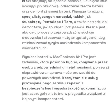
kroki
obejmują odłączenie zasilania, usunięcie śrub
mocujących obudowę, odłączenie złącza baterii
oraz demontaż samej baterii. Wymaga to użycia
specjalistycznych narzędzi, takich jak
śrubokręty Pentalobe i Torx
, a także narzędzi do
demontażu, jak spudger i przyssawki.
Ważne jest
,
aby cały proces przeprowadzać w suchym
środowisku i stosować maty antystatyczne, aby
zminimalizować ryzyko uszkodzenia komponentów
wewnętrznych.
Wymiana baterii w MacBookach Air i Pro jest
zadaniem, które
powinno być wykonywane przez
osoby z odpowiednimi umiejętnościami
, ponieważ
nieprawidłowa naprawa może prowadzić do
poważnych uszkodzeń.
Korzystanie z usług
profesjonalnego serwisu zapewnia
bezpieczeństwo i wysoką jakość wykonania
, co
jest szczególnie istotne w przypadku urządzeń z
klejonymi komponentami.