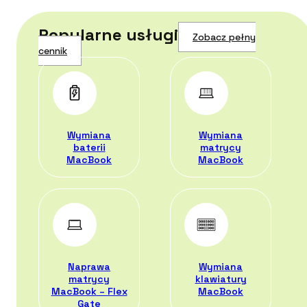
Popularne usługi
Zobacz pełny
cennik
Wymiana
Wymiana
baterii
matrycy
MacBook
MacBook
Naprawa
Wymiana
matrycy
klawiatury
MacBook – Flex
MacBook
Gate