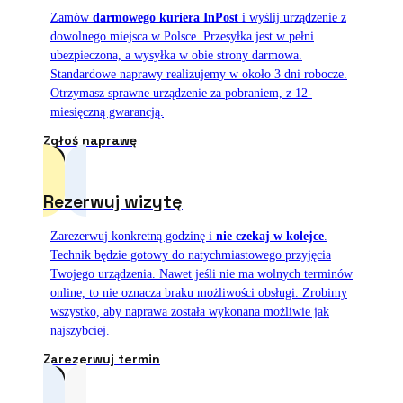
Zamów
darmowego kuriera InPost
i wyślij urządzenie z
dowolnego miejsca w Polsce. Przesyłka jest w pełni
ubezpieczona, a wysyłka w obie strony darmowa.
Standardowe naprawy realizujemy w około 3 dni robocze.
Otrzymasz sprawne urządzenie za pobraniem, z 12-
miesięczną gwarancją.
Zgłoś naprawę
Rezerwuj wizytę
Zarezerwuj konkretną godzinę i
nie czekaj w kolejce
.
Technik będzie gotowy do natychmiastowego przyjęcia
Twojego urządzenia. Nawet jeśli nie ma wolnych terminów
online, to nie oznacza braku możliwości obsługi. Zrobimy
wszystko, aby naprawa została wykonana możliwie jak
najszybciej.
Zarezerwuj termin