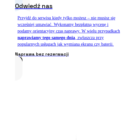
Odwiedź nas
Przyjdź do serwisu kiedy tylko możesz – nie musisz się
wcześniej umawiać. Wykonamy bezpłatną wycenę i
podamy orientacyjny czas naprawy. W wielu przypadkach
naprawiamy tego samego dnia
, zwłaszcza przy
popularnych usługach jak wymiana ekranu czy baterii.
Naprawa bez rezerwacji