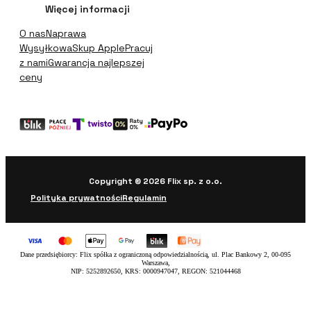
Więcej informacji
O nas
Naprawa
Wysyłkowa
Skup Apple
Pracuj
z nami
Gwarancja najlepszej
ceny
Copyright © 2026 Flix sp. z o.o.
Polityka prywatności
Regulamin
Dane przedsiębiorcy: Flix spółka z ograniczoną odpowiedzialnością, ul. Plac Bankowy 2, 00-095
Warszawa,
NIP: 5252892650, KRS: 0000947047, REGON: 521044468