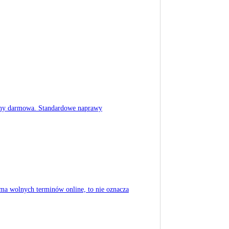
trony darmowa. Standardowe naprawy
 ma wolnych terminów online, to nie oznacza