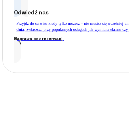
Odwiedź nas
Przyjdź do serwisu kiedy tylko możesz – nie musisz się wcześniej
dnia
, zwłaszcza przy popularnych usługach jak wymiana ekranu czy b
Naprawa bez rezerwacji