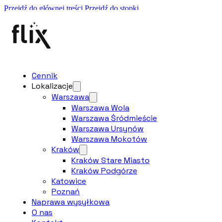
Przejdź do głównej treści
Przejdź do stopki
Najwyżej oceniany serwis Apple w Polsce!
Naprawa wysyłkowa
Najepsza cena
Oryginalne częsci
Ekspresowe naprawy
577 397 907
Cennik
Cennik
Lokalizacje
Lokalizacje
Warszawa
Warszawa
Warszawa Wola
Warszawa Śródmieście
Warszawa Ursynów
Warszawa Wola
Warszawa Mokotów
Kraków
Warszawa Śródmieście
Kraków Stare Miasto
Kraków Podgórze
Warszawa Ursynów
Katowice
Poznań
Naprawa wysyłkowa
Warszawa Mokotów
O nas