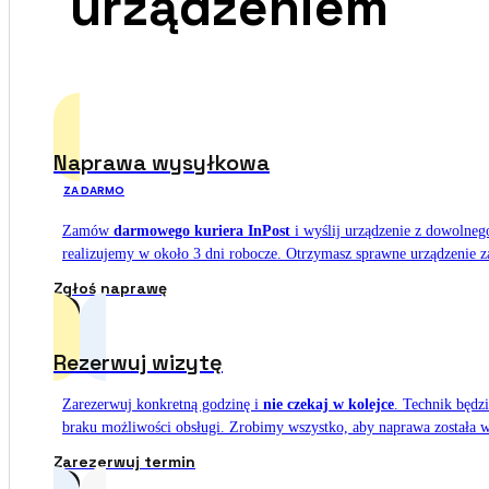
urządzeniem
Naprawa wysyłkowa
ZA DARMO
Zamów
darmowego kuriera InPost
i wyślij urządzenie z dowolneg
realizujemy w około 3 dni robocze. Otrzymasz sprawne urządzenie z
Zgłoś naprawę
Rezerwuj wizytę
Zarezerwuj konkretną godzinę i
nie czekaj w kolejce
. Technik będz
braku możliwości obsługi. Zrobimy wszystko, aby naprawa została w
Zarezerwuj termin