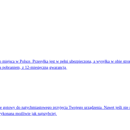
o miejsca w Polsce. Przesyłka jest w pełni ubezpieczona, a wysyłka w obie s
a pobraniem, z 12-miesięczną gwarancją.
ie gotowy do natychmiastowego przyjęcia Twojego urządzenia. Nawet jeśli nie
ykonana możliwie jak najszybciej.