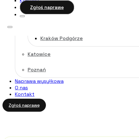
Kontakt
Kraków
Zgłoś naprawę
Kraków Stare Miasto
Kraków Podgórze
Katowice
Poznań
Naprawa wysyłkowa
O nas
Kontakt
Zgłoś naprawę