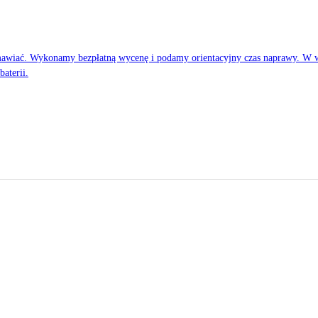
 umawiać. Wykonamy bezpłatną wycenę i podamy orientacyjny czas naprawy. W
aterii.