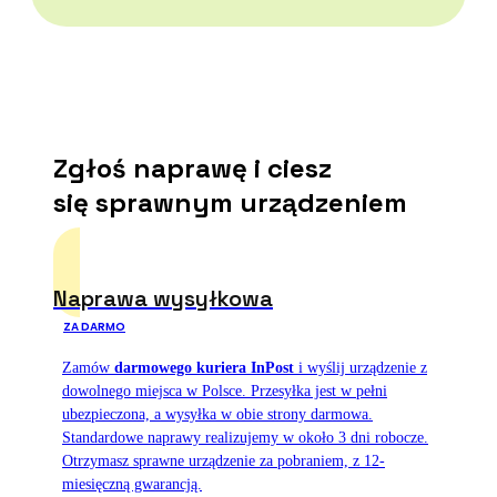
Zgłoś naprawę i ciesz
się sprawnym urządzeniem
Naprawa wysyłkowa
ZA DARMO
Zamów
darmowego kuriera InPost
i wyślij urządzenie z
dowolnego miejsca w Polsce. Przesyłka jest w pełni
ubezpieczona, a wysyłka w obie strony darmowa.
Standardowe naprawy realizujemy w około 3 dni robocze.
Otrzymasz sprawne urządzenie za pobraniem, z 12-
miesięczną gwarancją.