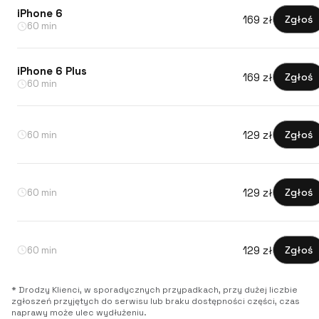
iPhone 6
169 zł
Zgłoś
60 min
iPhone 6 Plus
169 zł
Zgłoś
60 min
129 zł
Zgłoś
60 min
129 zł
Zgłoś
60 min
129 zł
Zgłoś
60 min
* Drodzy Klienci, w sporadycznych przypadkach, przy dużej liczbie
zgłoszeń przyjętych do serwisu lub braku dostępności części, czas
naprawy może ulec wydłużeniu.