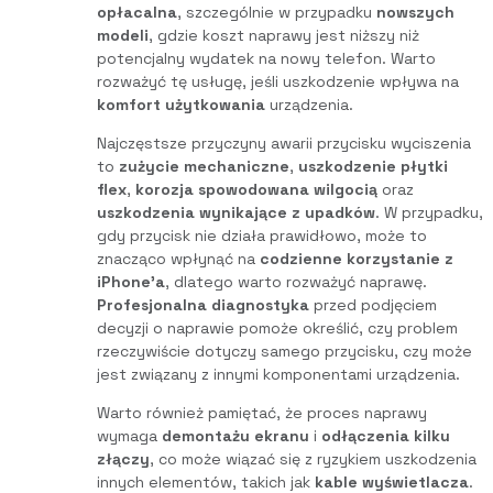
opłacalna
, szczególnie w przypadku
nowszych
modeli
, gdzie koszt naprawy jest niższy niż
potencjalny wydatek na nowy telefon. Warto
rozważyć tę usługę, jeśli uszkodzenie wpływa na
komfort użytkowania
urządzenia.
Najczęstsze przyczyny awarii przycisku wyciszenia
to
zużycie mechaniczne
,
uszkodzenie płytki
flex
,
korozja spowodowana wilgocią
oraz
uszkodzenia wynikające z upadków
. W przypadku,
gdy przycisk nie działa prawidłowo, może to
znacząco wpłynąć na
codzienne korzystanie z
iPhone’a
, dlatego warto rozważyć naprawę.
Profesjonalna diagnostyka
przed podjęciem
decyzji o naprawie pomoże określić, czy problem
rzeczywiście dotyczy samego przycisku, czy może
jest związany z innymi komponentami urządzenia.
Warto również pamiętać, że proces naprawy
wymaga
demontażu ekranu
i
odłączenia kilku
złączy
, co może wiązać się z ryzykiem uszkodzenia
innych elementów, takich jak
kable wyświetlacza
.