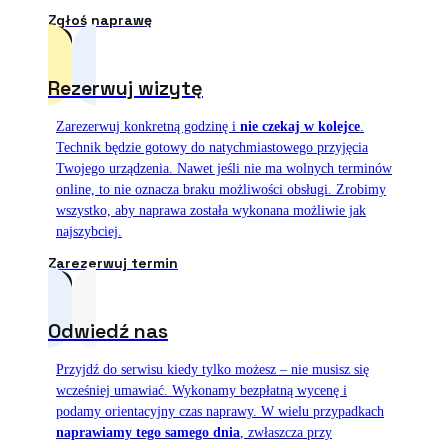
Zgłoś naprawę
Rezerwuj wizytę
Zarezerwuj konkretną godzinę i
nie czekaj w kolejce
.
Technik będzie gotowy do natychmiastowego przyjęcia
Twojego urządzenia. Nawet jeśli nie ma wolnych terminów
online, to nie oznacza braku możliwości obsługi. Zrobimy
wszystko, aby naprawa została wykonana możliwie jak
najszybciej.
Zarezerwuj termin
Odwiedź nas
Przyjdź do serwisu kiedy tylko możesz – nie musisz się
wcześniej umawiać. Wykonamy bezpłatną wycenę i
podamy orientacyjny czas naprawy. W wielu przypadkach
naprawiamy tego samego dnia
, zwłaszcza przy