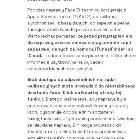
Podczas naprawy Face ID technicy korzystają z
Apple Service Toolkit 2 (AST2) do kalibracji i
synchronizacji z bazą danych, co zapewnia pełną
funkcjonalność Face ID po zakończeniu usługi.
Warto jednak pamiętać, że
przed przystąpieniem
do naprawy zawsze zaleca się wykonanie kopii
zapasowej danych za pomocą iTunes/Finder lub
iCloud.
To dodatkowe zabezpieczenie, które chroni
informacje użytkownika na wypadek
nieprzewidzianych okoliczności.
Brak dostępu do odpowiednich narzędzi
kalibracyjnych może prowadzić do niestabilnego
działania Face ID lub całkowitej utraty tej
funkcji.
Dlatego ważne jest, aby naprawa była
przeprowadzona przez wykwalifikowany zespół,
który dysponuje odpowiednim sprzętem i
umiejętnościami. Użytkownicy powinni być świadomi,
że nieudane naprawy DIY mogą prowadzić do
trwałej utraty funkcji Face ID oraz problemów z
aktualizacjami iOS, co może wpłynąć na dalsze