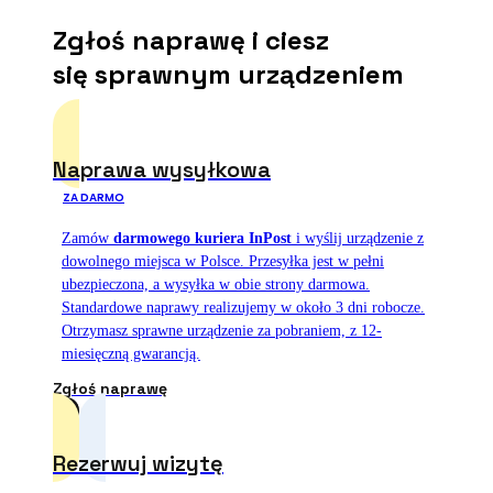
Zgłoś naprawę i ciesz
się sprawnym urządzeniem
Naprawa wysyłkowa
ZA DARMO
Zamów
darmowego kuriera InPost
i wyślij urządzenie z
dowolnego miejsca w Polsce. Przesyłka jest w pełni
ubezpieczona, a wysyłka w obie strony darmowa.
Standardowe naprawy realizujemy w około 3 dni robocze.
Otrzymasz sprawne urządzenie za pobraniem, z 12-
miesięczną gwarancją.
Zgłoś naprawę
Rezerwuj wizytę