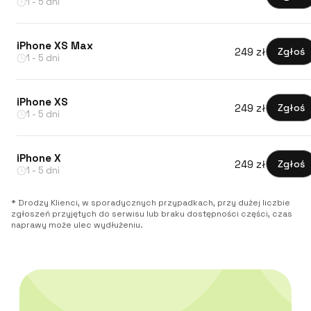
1 - 5 dni
iPhone XS Max
249 zł
Zgłoś
1 - 5 dni
iPhone XS
249 zł
Zgłoś
1 - 5 dni
iPhone X
249 zł
Zgłoś
1 - 5 dni
* Drodzy Klienci, w sporadycznych przypadkach, przy dużej liczbie
zgłoszeń przyjętych do serwisu lub braku dostępności części, czas
naprawy może ulec wydłużeniu.