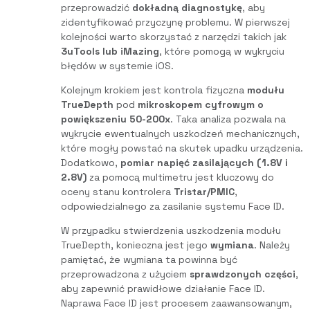
przeprowadzić
dokładną diagnostykę
, aby
zidentyfikować przyczynę problemu. W pierwszej
kolejności warto skorzystać z narzędzi takich jak
3uTools lub iMazing
, które pomogą w wykryciu
błędów w systemie iOS.
Kolejnym krokiem jest kontrola fizyczna
modułu
TrueDepth
pod
mikroskopem cyfrowym o
powiększeniu 50-200x
. Taka analiza pozwala na
wykrycie ewentualnych uszkodzeń mechanicznych,
które mogły powstać na skutek upadku urządzenia.
Dodatkowo,
pomiar napięć zasilających (1.8V i
2.8V)
za pomocą multimetru jest kluczowy do
oceny stanu kontrolera
Tristar/PMIC
,
odpowiedzialnego za zasilanie systemu Face ID.
W przypadku stwierdzenia uszkodzenia modułu
TrueDepth, konieczna jest jego
wymiana
. Należy
pamiętać, że wymiana ta powinna być
przeprowadzona z użyciem
sprawdzonych części
,
aby zapewnić prawidłowe działanie Face ID.
Naprawa Face ID jest procesem zaawansowanym,