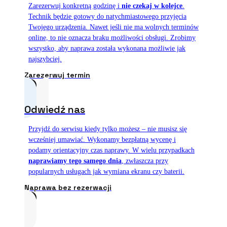
Zarezerwuj konkretną godzinę i
nie czekaj w kolejce
.
Technik będzie gotowy do natychmiastowego przyjęcia
Twojego urządzenia. Nawet jeśli nie ma wolnych terminów
online, to nie oznacza braku możliwości obsługi. Zrobimy
wszystko, aby naprawa została wykonana możliwie jak
najszybciej.
Zarezerwuj termin
Odwiedź nas
Przyjdź do serwisu kiedy tylko możesz – nie musisz się
wcześniej umawiać. Wykonamy bezpłatną wycenę i
podamy orientacyjny czas naprawy. W wielu przypadkach
naprawiamy tego samego dnia
, zwłaszcza przy
popularnych usługach jak wymiana ekranu czy baterii.
Naprawa bez rezerwacji